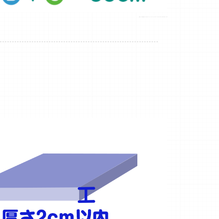
引用元：ヤマト運輸公式サイトhttps://business.kuronekoyamato.co.jp/service/lineup/dmbin/index.html