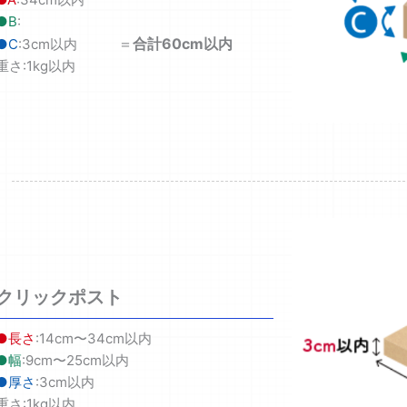
●B
:
＝
合計60cm以内
●C
:3cm以内
重さ:1kg以内
クリックポスト
●長さ
:14cm〜34cm以内
●幅
:9cm〜25cm以内
●厚さ
:3cm以内
重さ:1kg以内