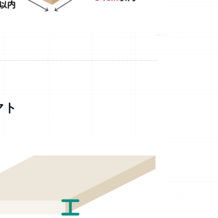
引用元：日本郵便公式サイトhttps://clickpost.jp/
マト