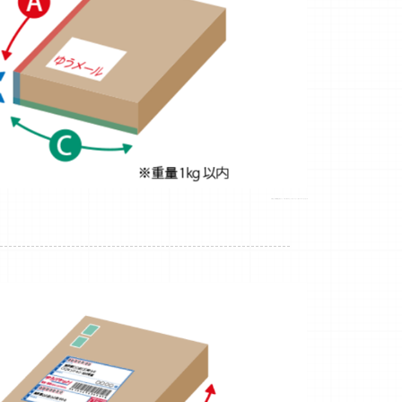
引用元：日本郵便公式サイト https://www.post.japanpost.jp/service/yu_mail/