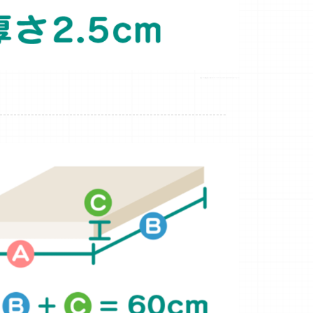
引用元：ヤマト運輸公式サイトhttps://business.kuronekoyamato.co.jp/service/lineup/nekoposu/