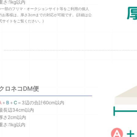
重さ:1kg以内
※一部のフリマ・オークションサイト等をご利用の個人
のお客様は、厚さ3cmまでの対応が可能です。(詳細は公
式サイトをご覧ください。)
クロネコDM便
A
＋
B
＋
C
＝3辺の合計60cm以内
最長辺34cm以内
厚さ2cm以内
重さ:1kg以内