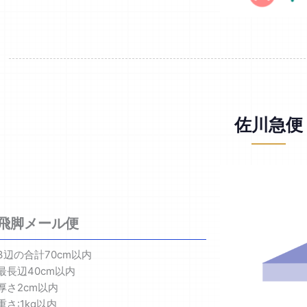
佐川急便
飛脚メール便
3辺の合計70cm以内
最長辺40cm以内
厚さ2cm以内
重さ:1kg以内