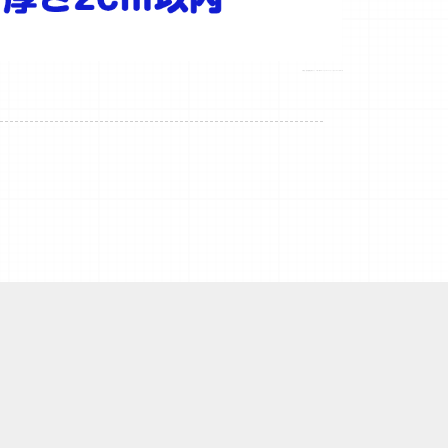
引用元：佐川急便公式サイト https://www.sagawa-exp.co.jp/service/h-mail/