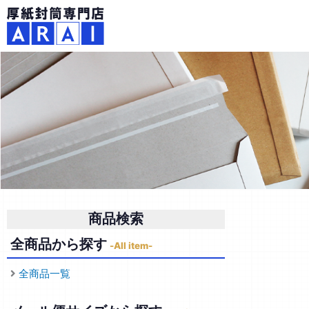
内
容
を
ス
キ
ッ
プ
商品検索
全商品から探す
-All item-
全商品一覧