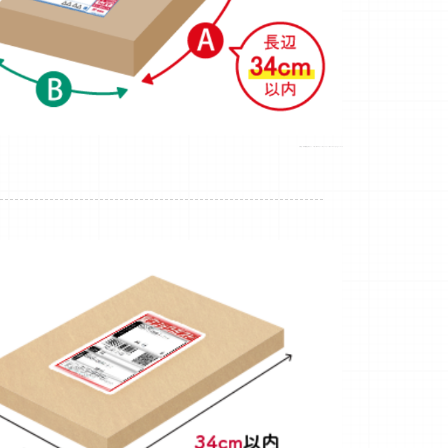
引用元：日本郵便公式サイト https://www.post.japanpost.jp/service/yu_packet/