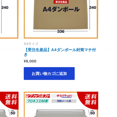
A4サイズ
【受注生産品】A4ダンボール封筒マチ付
き
¥
8,000
お買い物カゴに追加
価
こ
格
の
帯:
商
¥4,160
–
品
¥11,800