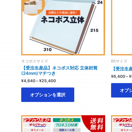
ョ
に
ン
は
は
複
商
数
品
の
ペ
バ
ー
リ
ジ
エ
か
ー
ネコポスサイズ
B5サイズ
ら
シ
【受注生産品】ネコポス対応 立体封筒
【受注生
選
(24mm)マチつき
ョ
¥
6,400
–
¥
択
ン
¥
4,640
–
¥
25,400
で
が
オプ
き
あ
オプションを選択
ま
り
す
ま
す。
価
こ
格
オ
の
帯:
プ