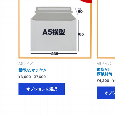
商
¥3,000
シ
–
品
¥7,600
ョ
に
ン
は
は
複
商
数
品
の
ペ
バ
ー
リ
ジ
エ
か
ー
A5サイズ
A5サイズ
ら
シ
縦型A5
横型A5マチ付き
選
厚紙封筒
ョ
¥
3,000
–
¥
7,600
択
ン
¥
4,200
–
¥
で
が
オプションを選択
き
あ
オプ
ま
り
す
ま
す。