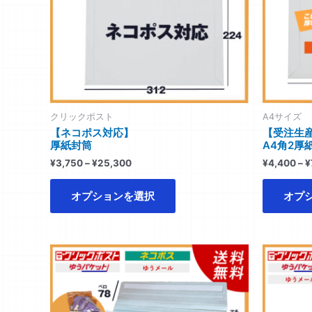
複
数
の
バ
リ
エ
ー
クリックポスト
A4サイズ
シ
【ネコポス対応】
【受注生
厚紙封筒
A4角2厚
ョ
ン
¥
3,750
–
¥
25,300
¥
4,400
–
¥
が
あ
オプションを選択
オプ
り
ま
す。
価
こ
格
オ
の
帯:
プ
商
¥4,640
シ
–
品
¥25,400