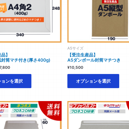
複
複
数
数
の
の
バ
バ
リ
リ
エ
エ
ー
ー
A5サイズ
シ
シ
産品】
【受注生産品】
紙封筒マチ付き(厚さ400g)
A5ダンボール封筒マチつき
ョ
ョ
ン
ン
7,800
¥
10,500
が
が
あ
あ
ションを選択
オプションを選択
り
り
ま
ま
す。
す。
価
価
こ
こ
格
格
オ
オ
の
の
帯:
帯:
プ
プ
商
商
¥6,400
¥3,900
シ
シ
–
–
品
品
¥9,000
¥21,760