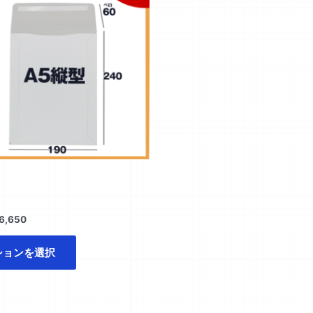
商
¥4,200
シ
シ
–
品
¥6,650
ョ
ョ
に
ン
ン
は
は
は
複
商
商
数
品
品
の
ペ
ペ
バ
ー
ー
リ
ジ
ジ
エ
か
か
ー
ら
ら
シ
選
選
ョ
択
択
ン
6,650
で
で
が
き
き
あ
ションを選択
ま
ま
り
す
す
ま
す。