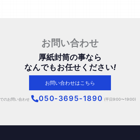
オ
プ
シ
ョ
ン
お問い合わせ
は
商
品
厚紙封筒の事なら
ペ
なんでもお任せください
!
ー
ジ
お問い合わせはこちら
か
ら
050-3695-1890
でのお問い合わせ
(平日9:00〜19:00)
選
択
で
き
ま
す