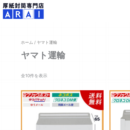
内
容
を
ス
キ
ッ
ホーム
/ ヤマト運輸
プ
ヤマト運輸
全10件を表示
価
こ
格
の
帯:
商
¥3,750
–
品
¥25,300
に
は