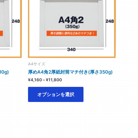
に
は
複
数
の
バ
リ
エ
ー
A4サイズ
シ
0g)
厚めA4角2厚紙封筒マチ付き(厚さ350g)
ョ
¥
4,160
–
¥
11,800
ン
が
オプションを選択
あ
り
ま
す。
オ
プ