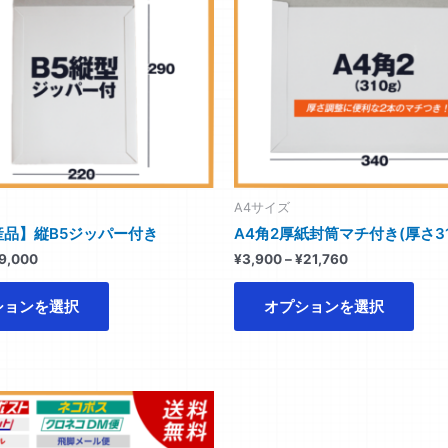
ョ
ョ
に
に
ン
ン
は
は
は
は
複
複
商
商
数
数
品
品
の
の
ペ
ペ
バ
バ
ー
ー
リ
リ
ジ
ジ
エ
エ
か
か
ー
ー
A4サイズ
ら
ら
シ
シ
産品】縦B5ジッパー付き
A4角2厚紙封筒マチ付き(厚さ31
選
選
ョ
ョ
9,000
¥
3,900
–
¥
21,760
択
択
ン
ン
で
で
が
が
ションを選択
オプションを選択
き
き
あ
あ
ま
ま
り
り
す
す
ま
ま
す。
す。
価
こ
格
オ
オ
の
帯:
プ
プ