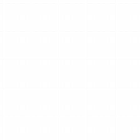
シ
ョ
ン
は
商
品
ペ
ー
ジ
か
ら
選
択
で
き
ま
す