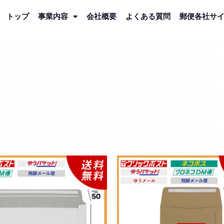
トップ
事業内容
会社概要
よくある質問
郵便各社サ
価
こ
こ
格
の
の
帯:
商
商
¥4,400
–
品
品
¥7,800
に
に
は
は