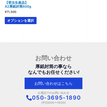
リ
【受注生産品】
A2厚紙封筒600g
エ
¥
71,500
ー
シ
オプションを選択
ョ
ン
が
あ
り
ま
す。
お問い合わせ
オ
プ
厚紙封筒の事なら
シ
なんでもお任せください
!
ョ
ン
お問い合わせはこちら
は
商
お電話でのお問い合わせ
050-3695-1890
品
ペ
(平日9:00〜19:00)
ー