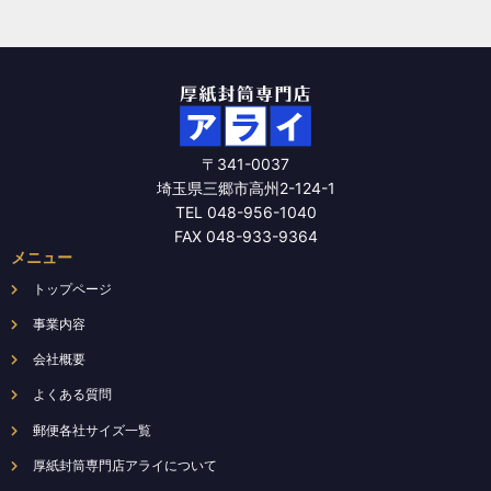
ジ
か
ら
選
択
で
〒341-0037
き
埼玉県三郷市高州2-124-1
ま
TEL 048-956-1040
す
FAX 048-933-9364
メニュー
トップページ
事業内容
会社概要
よくある質問
郵便各社サイズ一覧
厚紙封筒専門店アライについて