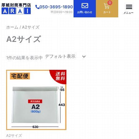
内
0
Cart
050-3695-1890
容
平日9:00〜19:00
お問い合わせ
カート
メニュー
を
ス
ホーム
/ A2サイズ
キ
A2サイズ
ッ
プ
1件の結果を表示中
こ
の
商
品
に
は
複
数
の
バ
A2サイズ