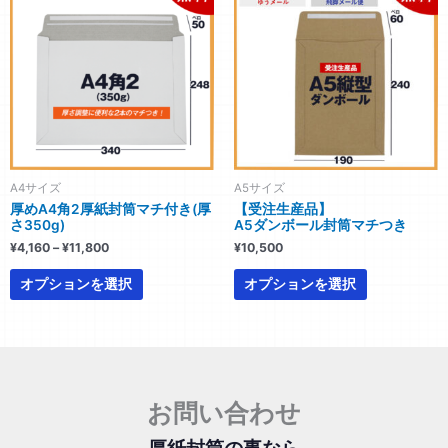
帯:
ま
ま
商
商
¥4,160
す。
す。
–
品
品
¥11,800
オ
オ
に
に
プ
プ
は
は
シ
シ
複
複
ョ
ョ
数
数
ン
ン
の
の
は
は
バ
バ
A4サイズ
A5サイズ
商
商
リ
リ
厚めA4角2厚紙封筒マチ付き(厚
【受注生産品】
品
品
エ
エ
さ350g)
A5ダンボール封筒マチつき
ペ
ペ
ー
ー
¥
4,160
–
¥
11,800
¥
10,500
ー
ー
シ
シ
ジ
ジ
ョ
ョ
オプションを選択
オプションを選択
か
か
ン
ン
ら
ら
が
が
選
選
あ
あ
択
択
り
り
で
で
ま
ま
お問い合わせ
き
き
す。
す。
ま
ま
オ
オ