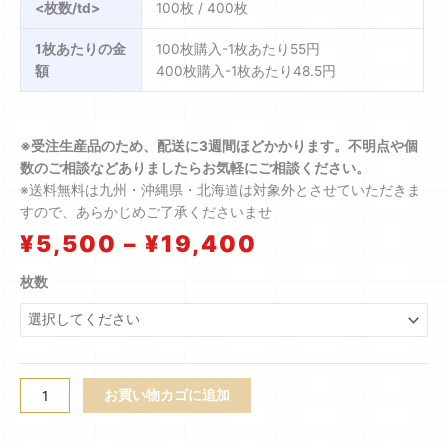
<枚数/td>
100枚 / 400枚
1枚あたりの金
100枚購入-1枚あたり55円
額
400枚購入-1枚あたり48.5円
※受注生産品のため、配送に3週間ほどかかります。不明点や個
数のご相談などありましたらお気軽にご相談ください。
※送料無料は九州・沖縄県・北海道は対象外とさせていただきま
すので、あらかじめご了承くださいませ
価
¥
5,500
–
¥
19,400
格
帯:
【ク
枚数
¥5,500
リ
–
ッ
¥19,400
ク
ポ
ス
お買い物カゴに追加
ト
対