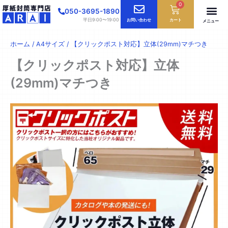
内
0
Cart
050-3695-1890
容
平日9:00〜19:00
お問い合わせ
カート
メニュー
を
ス
ホーム
/
A4サイズ
/ 【クリックポスト対応】立体(29mm)マチつき
キ
ッ
【クリックポスト対応】立体
プ
(29mm)マチつき