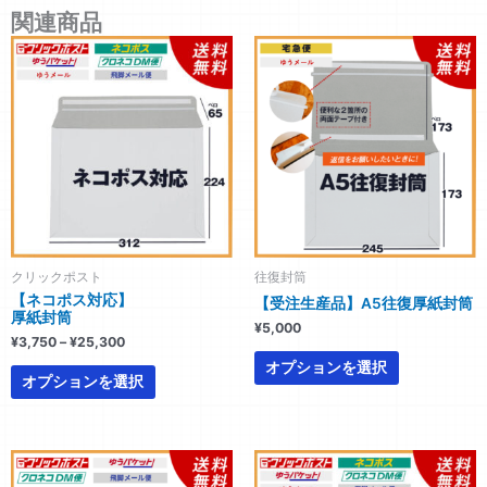
応】
関連商品
立
価
こ
こ
体
格
の
の
帯:
(29mm)
商
商
¥3,750
マ
–
品
品
チ
¥25,300
に
に
つ
は
は
き
複
複
個
数
数
の
の
バ
バ
クリックポスト
往復封筒
リ
リ
【ネコポス対応】
【受注生産品】A5往復厚紙封筒
エ
エ
厚紙封筒
¥
5,000
ー
ー
¥
3,750
–
¥
25,300
シ
シ
オプションを選択
ョ
ョ
オプションを選択
ン
ン
が
が
あ
あ
価
こ
こ
格
り
り
の
の