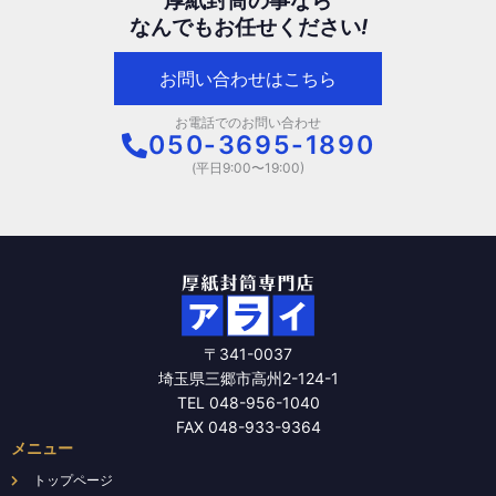
厚紙封筒の事なら
す
す
プ
プ
なんでもお任せください
!
シ
シ
ョ
ョ
お問い合わせはこちら
ン
ン
は
は
お電話でのお問い合わせ
商
商
050-3695-1890
品
品
(平日9:00〜19:00)
ペ
ペ
ー
ー
ジ
ジ
か
か
ら
ら
選
選
択
択
〒341-0037
で
で
埼玉県三郷市高州2-124-1
き
き
TEL 048-956-1040
ま
ま
FAX 048-933-9364
す
す
メニュー
トップページ