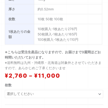
厚さ
約0.52mm
枚数
10枚 50枚 100枚
10枚購入-1枚あたり276円
1枚あたりの金
50枚購入-1枚あたり165円
額
100枚購入-1枚あたり110円
※こちらは受注生産品になりますので、お届けまで3週間ほどお
時間いただいております。
※送料無料は九州・沖縄県・北海道は対象外とさせていただきま
すので、あらかじめご了承くださいませ
価
¥
2,760
–
¥
11,000
格
帯:
【受
枚数
¥2,760
注
–
生
¥11,000
産
品】