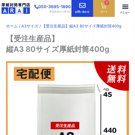
内
0
Cart
050-3695-1890
容
平日9:00〜19:00
お問い合わせ
カート
メニュー
を
ス
ホーム
/
A3サイズ
/ 【受注生産品】縦A3 80サイズ厚紙封筒400g
キ
ッ
【受注生産品】
プ
縦A3 80サイズ厚紙封筒400g