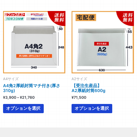
が
が
あ
あ
価
こ
こ
格
り
り
の
の
帯:
ま
ま
商
商
¥3,900
す。
す。
–
品
品
¥21,760
オ
オ
に
に
プ
プ
は
は
シ
シ
複
複
ョ
ョ
数
数
ン
ン
の
の
は
は
バ
バ
A4サイズ
A2サイズ
商
商
リ
リ
A4角2厚紙封筒マチ付き(厚さ
【受注生産品】
品
品
エ
エ
310g)
A2厚紙封筒600g
ペ
ペ
ー
ー
¥
3,900
–
¥
21,760
¥
71,500
ー
ー
シ
シ
ジ
ジ
ョ
ョ
オプションを選択
オプションを選択
か
か
ン
ン
ら
ら
が
が
選
選
あ
あ
択
択
り
り