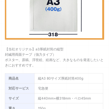
【当社オリジナル】a3厚紙封筒の縦型
封緘用両面テープ（強力タイプ）
ポスター、原稿、浮世絵、絵画など、大きなものを発送したいと
きにおすすめです。
商品名
縦A3 80サイズ厚紙封筒400g
対応サービス
宅急便
サイズ
縦440mm×横318mm・ベロ45mm
重さ
150g