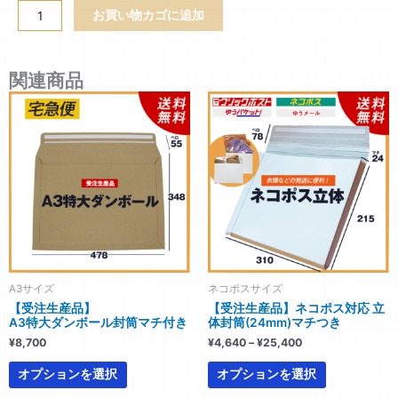
縦
お買い物カゴに追加
A3
80
サ
関連商品
イ
価
こ
こ
ズ
格
の
の
帯:
厚
商
商
¥4,640
紙
–
品
品
封
¥25,400
に
に
筒
は
は
400g
複
複
個
数
数
の
の
バ
バ
A3サイズ
ネコポスサイズ
リ
リ
【受注生産品】
【受注生産品】ネコポス対応 立
エ
エ
A3特大ダンボール封筒マチ付き
体封筒(24mm)マチつき
ー
ー
¥
8,700
¥
4,640
–
¥
25,400
シ
シ
ョ
ョ
オプションを選択
オプションを選択
ン
ン