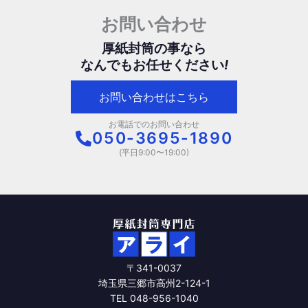
で
で
ま
ま
お問い合わせ
き
き
す。
す。
ま
ま
オ
オ
厚紙封筒の事なら
す
す
プ
プ
なんでもお任せください
!
シ
シ
ョ
ョ
お問い合わせはこちら
ン
ン
は
は
お電話でのお問い合わせ
商
商
050-3695-1890
品
品
(平日9:00〜19:00)
ペ
ペ
ー
ー
ジ
ジ
か
か
ら
ら
選
選
択
択
〒341-0037
で
で
埼玉県三郷市高州2-124-1
き
き
TEL 048-956-1040
ま
ま