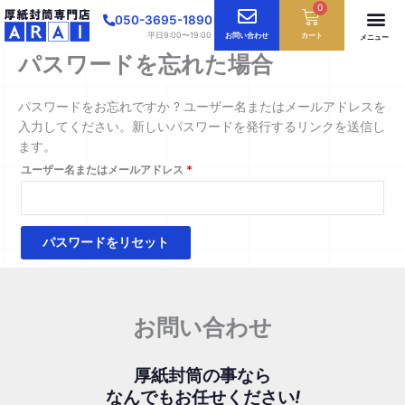
内
0
必
Cart
050-3695-1890
容
須
平日9:00〜19:00
お問い合わせ
カート
メニュー
を
パスワードを忘れた場合
ス
キ
パスワードをお忘れですか ? ユーザー名またはメールアドレスを
ッ
入力してください。新しいパスワードを発行するリンクを送信し
プ
ます。
ユーザー名またはメールアドレス
*
パスワードをリセット
お問い合わせ
厚紙封筒の事なら
なんでもお任せください
!